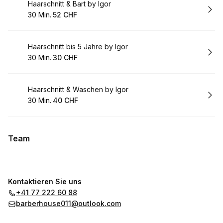
Buchen
Haarschnitt & Bart by Igor
30 Min.
·
52 CHF
.
Dauer
.
:
Preis
:
Buchen
Haarschnitt bis 5 Jahre by Igor
30 Min.
·
30 CHF
.
Dauer
.
:
Preis
:
Buchen
Haarschnitt & Waschen by Igor
30 Min.
·
40 CHF
.
Dauer
.
:
Preis
:
Team
Kontaktieren Sie uns
+41 77 222 60 88
barberhouse011@outlook.com