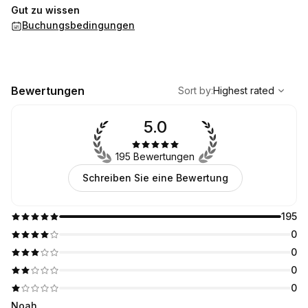
Gut zu wissen
Buchungsbedingungen
,
Highest rated
Sort
Bewertungen
Sort by
:
Highest rated
5.0
195 Bewertungen
Schreiben Sie eine Bewertung
195
0
0
0
0
Noah