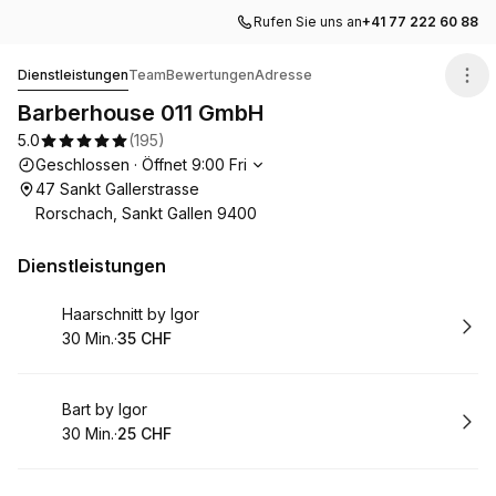
Rufen Sie uns an
+41 77 222 60 88
Barberhouse 011 GmbH
Dienstleistungen
Team
Bewertungen
Adresse
Barberhouse 011 GmbH
5.0
(
195
)
Die Öffnungszeiten
Geschlossen
·
Öffnet
9:00
Fri
47 Sankt Gallerstrasse
Rorschach, Sankt Gallen 9400
Dienstleistungen
Buchen
Haarschnitt by Igor
30 Min.
·
35 CHF
.
Dauer
.
:
Preis
:
Buchen
Bart by Igor
30 Min.
·
25 CHF
.
Dauer
.
:
Preis
: